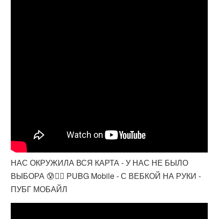
НАС ОКРУЖИЛА ВСЯ КАРТА - У НАС НЕ БЫЛО
ВЫБОРА 😰😵‍💫 PUBG Mobile - С ВЕБКОЙ НА РУКИ -
ПУБГ МОБАЙЛ