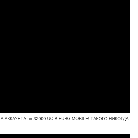
 АККАУНТА на 32000 UC В PUBG MOBILE! ТАКОГО НИКОГДА