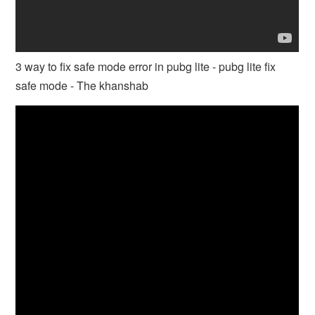
3 way to fix safe mode error in pubg lite - pubg lite fix
safe mode - The khanshab