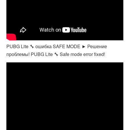
PUBG Lite 🔧 ошибка SAFE MODE ► Решение
проблемы! PUBG Lite 🔧 Safe mode error fixed!