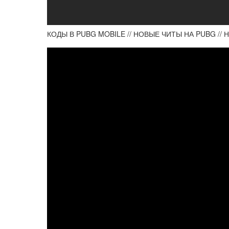
КОДЫ В PUBG MOBILE // НОВЫЕ ЧИТЫ НА PUBG //