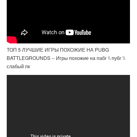
ТОП 5 ЛУЧШИЕ ИГРЫ ПОХОЖИЕ НА PUBG
BATTLEGROUNDS -- Игры похожие на пабг \\ пубг \\
слабый пк